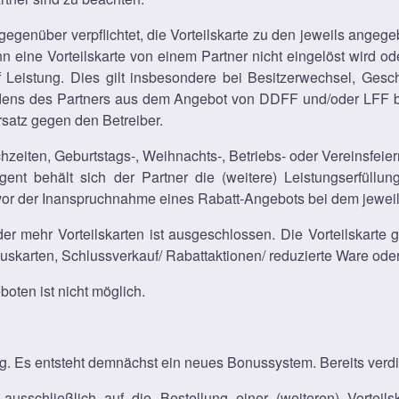
 gegenüber verpflichtet, die Vorteilskarte zu den jeweils ange
 eine Vorteilskarte von einem Partner nicht eingelöst wird od
Leistung. Dies gilt insbesondere bei Besitzerwechsel, Gesch
eidens des Partners aus dem Angebot von DDFF und/oder LFF 
satz gegen den Betreiber.
zeiten, Geburtstags-, Weihnachts-, Betriebs- oder Vereinsfeie
ent behält sich der Partner die (weitere) Leistungserfüllun
h vor der Inanspruchnahme eines Rabatt-Angebots bei dem jewei
r mehr Vorteilskarten ist ausgeschlossen. Die Vorteilskarte gi
karten, Schlussverkauf/ Rabattaktionen/ reduzierte Ware ode
oten ist nicht möglich.
g. Es entsteht demnächst ein neues Bonussystem. Bereits verd
usschließlich auf die Bestellung einer (weiteren) Vorteils