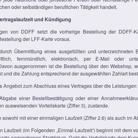
chen oder selbständigen beruflichen Tätigkeit handelt.
Vertragslaufzeit und Kündigung
gen von DDFF setzt die vorherige Bestellung der DDFF-K
Bestellung der LFF-Karte voraus.
durch Übermittlung eines ausgefüllten und unterzeichneten B
hriftlich, fernmündlich, elektronisch, per E-Mail oder u
Davon ausgenommen ist die Bestellung über den Webshop, we
ickt und die Zahlung entsprechend der ausgewählten Zahlart bestä
ches Angebot zum Abschluss eines Vertrages über die Leistunge
Abgabe einer Bestellbestätigung oder einer Annahmeerkläru
n ausweisenden Vorteilskarte (Ziffer 3), zustande.
te sowohl mit einer einmaligen Laufzeit (Ziffer 2.6) als auch im 
igen Laufzeit (im Folgenden „Einmal-Laufzeit“) beginnt mit dem
ilskarte angegebenen Startdatum. Geht die Vorteilskarte dem Ku