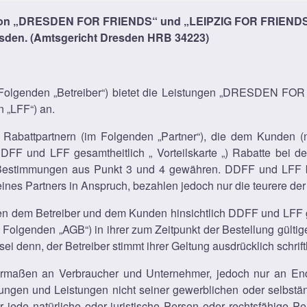
on „DRESDEN FOR FRIENDS“ und „LEIPZIG FOR FRIENDS“,
esden. (Amtsgericht Dresden HRB 34223)
 Folgenden „Betreiber“) bietet die Leistungen „DRESDEN FO
 „LFF“) an.
it Rabattpartnern (im Folgenden „Partner“), die dem Kunden (
 DDFF und LFF gesamtheitlich „ Vorteilskarte „) Rabatte bei
Bestimmungen aus Punkt 3 und 4 gewähren. DDFF und LFF bas
nes Partners in Anspruch, bezahlen jedoch nur die teurere der
en dem Betreiber und dem Kunden hinsichtlich DDFF und LFF g
Folgenden „AGB“) in ihrer zum Zeitpunkt der Bestellung gül
i denn, der Betreiber stimmt ihrer Geltung ausdrücklich schriftl
ermaßen an Verbraucher und Unternehmer, jedoch nur an En
ungen und Leistungen nicht seiner gewerblichen oder selbstän
jede natürliche oder juristische Person oder rechtsfähige Pe