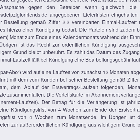
Ansprüche gegen den Betreiber, wenn gleichwohl die
leipzigforfriends.de angegebenen Lieferfristen eingehalten 
r Bestellung gemäß Ziffer 2.2 vereinbarten Einmal-Laufzeit m
 hierzu einer Kündigung bedarf. Die Parteien sind zudem b
einem) Monat zum Ende eines Kalendermonats während der Einmal-
Übrigen ist das Recht zur ordentlichen Kündigung ausgesch
igem Grund bleibt unberührt. Es zählt das Datum des Zugang
nmal-Laufzeit fällt bei Kündigung eine Bearbeitungsgebühr laut 
Spar-Abo“) wird auf eine Laufzeit von zunächst 12 Monaten abg
beginnt mit dem vom Kunden bei seiner Bestellung gemäß Ziffer 
, dem Ablauf der Erstvertrags-Laufzeit folgenden, Monats
te zusammenfallen. Die Vorteilskarte im Abonnement verlänge
ment-Laufzeit). Der Betrag für die Verlängerung ist jährlic
t eine Kündigungsfrist von 4 Wochen zum Ende der Erstvert
gungsfrist von 4 Wochen zum Monatsende. Im Übrigen ist 
eien zur außerordentlichen Kündigung aus wichtigem Grund bl