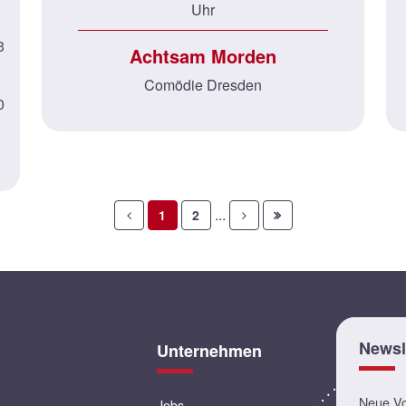
Uhr
3
Achtsam Morden
Comödie Dresden
0
6
...
1
2
Newsl
Unternehmen
Neue Vor
Jobs