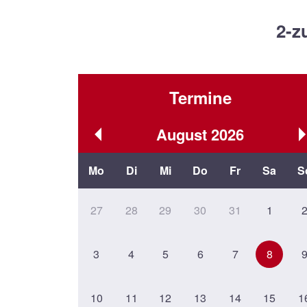
2-z
Termine
August
2026
Mo
Di
Mi
Do
Fr
Sa
S
27
28
29
30
31
1
3
4
5
6
7
8
10
11
12
13
14
15
1