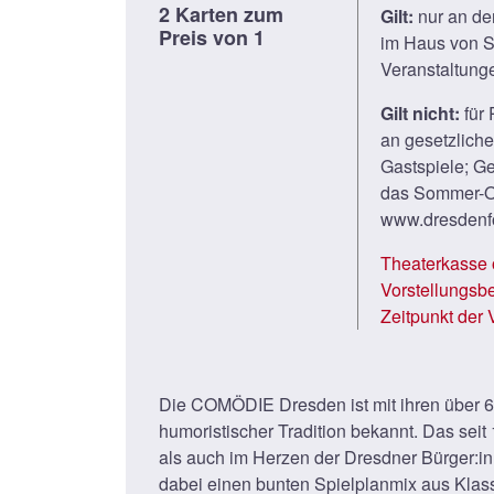
2 Karten zum
Gilt:
nur an der
Preis von 1
im Haus von So
Veranstaltung
Gilt nicht:
für 
an gesetzliche
Gastspiele; G
das Sommer-O
www.dresdenfo
Theaterkasse ö
Vorstellungsb
Zeitpunkt der V
Die COMÖDIE Dresden ist mit ihren über 64
humoristischer Tradition bekannt. Das sei
als auch im Herzen der Dresdner Bürger:i
dabei einen bunten Spielplanmix aus Klass