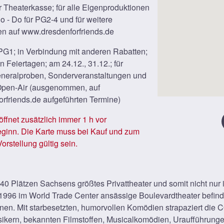
 Theaterkasse; für alle Eigenproduktionen
 - Do für PG2-4 und für weitere
en auf www.dresdenforfriends.de
PG1; in Verbindung mit anderen Rabatten;
n Feiertagen; am 24.12., 31.12.; für
eneralproben, Sonderveranstaltungen und
pen-Air (ausgenommen, auf
rfriends.de aufgeführten Termine)
ffnet zusätzlich immer 1 h vor
eginn. Die Karte muss bei Kauf und zum
orstellung gültig sein.
0 Plätzen Sachsens größtes Privattheater und somit nicht nur i
t 1996 im World Trade Center ansässige Boulevardtheater befind
nnen. Mit starbesetzten, humorvollen Komödien strapaziert di
ikern, bekannten Filmstoffen, Musicalkomödien, Uraufführunge