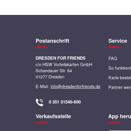
Postanschrift
Service
DRESDEN FOR FRIENDS
FAQ
c/o HSW Vorteilskarten GmbH
So funktioni
Schandauer Str. 64
01277 Dresden
Karte beste
E-Mail:
info@dresdenforfriends.de
Partner we
0 351 31540-600
Verkaufsstelle
App heru