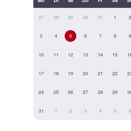
Mo
Di
Mi
Do
Fr
Sa
S
27
28
29
30
31
1
3
4
5
6
7
8
10
11
12
13
14
15
1
17
18
19
20
21
22
2
24
25
26
27
28
29
3
31
1
2
3
4
5