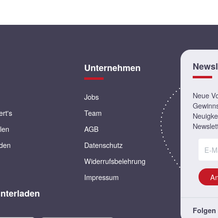
Newsl
Unternehmen
Neue Vor
Jobs
Gewinns
ert's
Team
Neuigkei
Newslett
llen
AGB
rden
Datenschutz
Widerrufsbelehrung
Impressum
A
nterladen
Folgen 