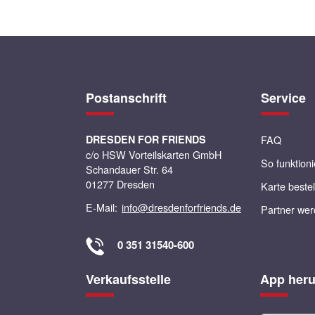
Postanschrift
Service
DRESDEN FOR FRIENDS
FAQ
c/o HSW Vorteilskarten GmbH
So funktioni
Schandauer Str. 64
01277 Dresden
Karte beste
E-Mail:
info@dresdenforfriends.de
Partner we
0 351 31540-600
Verkaufsstelle
App heru