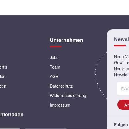
Newsl
Unternehmen
Neue Vor
Jobs
Gewinns
ert's
Team
Neuigkei
Newslett
llen
AGB
rden
Datenschutz
Widerrufsbelehrung
Impressum
A
nterladen
Folgen 