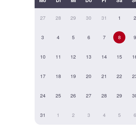
Mo
Di
Mi
Do
Fr
Sa
S
27
28
29
30
31
1
3
4
5
6
7
8
10
11
12
13
14
15
1
17
18
19
20
21
22
2
24
25
26
27
28
29
3
31
1
2
3
4
5