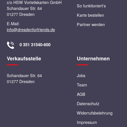
c/o HSW Vorteilskarten GmbH
Staatsoperette
So funktioniert's
Schandauer Str. 64
01277 Dresden
2 Karten zum Preis von 1
Karte bestellen
E-Mail:
Partner werden
zum Angebot
info@dresdenforfriends.de
0 351 31540-600
Sternwarte Radebeul
Verkaufsstelle
Unternehmen
Eintritt für 2 Personen zum Preis
von 1
Schandauer Str. 64
Jobs
zum Angebot
01277 Dresden
Team
AGB
Datenschutz
tjg. theater junge
generation
Widerrufsbelehrung
2 Karten zum Preis von 1
Impressum